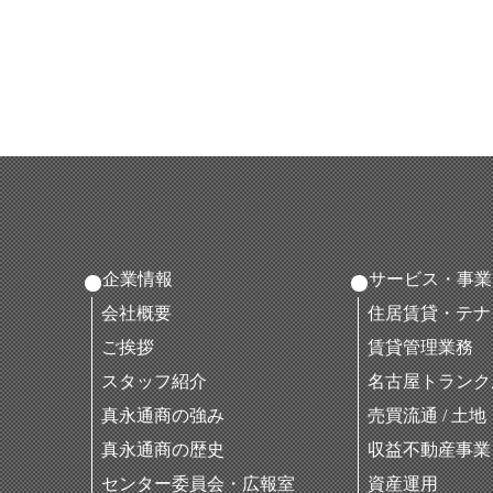
企業情報
サービス・事業
会社概要
住居賃貸・テナ
ご挨拶
賃貸管理業務
スタッフ紹介
名古屋トランク
真永通商の強み
売買流通 / 土
真永通商の歴史
収益不動産事業
センター委員会・広報室
資産運用