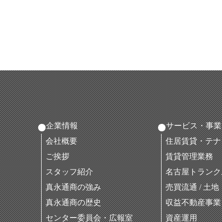
企業情報
サービス・事業
会社概要
住居賃貸・テナ
ご挨拶
賃貸管理業務
スタッフ紹介
名古屋トランク
真永通商の強み
売買流通 / 土
真永通商の歴史
収益不動産事業
センター委員会・広報室
資産運用