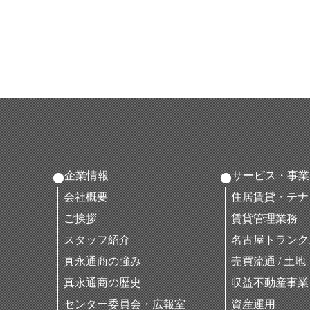
企業情報
サービス・事業
会社概要
住居賃貸・テナ
ご挨拶
賃貸管理業務
スタッフ紹介
名古屋トランク
真永通商の強み
売買流通 / 土
真永通商の歴史
収益不動産事業
センター委員会・広報室
資産運用