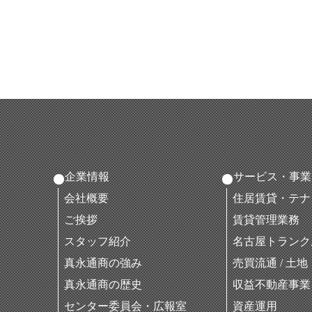
企業情報
サービス・事業
会社概要
住居賃貸・テナ
ご挨拶
賃貸管理業務
スタッフ紹介
名古屋トランク
真永通商の強み
売買流通 / 土
真永通商の歴史
収益不動産事業
センター委員会・広報室
資産運用