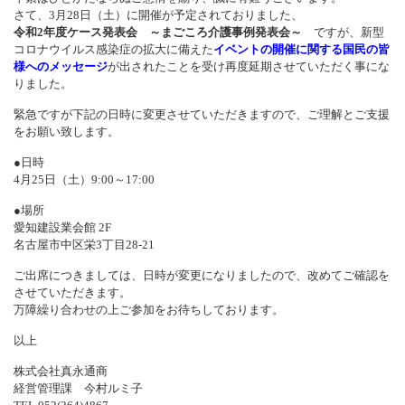
さて、3月28日（土）に開催が予定されておりました、
令和2年度ケース発表会 ～まごころ介護事例発表会～
ですが、新型
コロナウイルス感染症の拡大に備えた
イベントの開催に関する国民の皆
様へのメッセージ
が出されたことを受け再度延期させていただく事にな
りました。
緊急ですが下記の日時に変更させていただきますので、ご理解とご支援
をお願い致します。
●日時
4月25日（土）9:00～17:00
●場所
愛知建設業会館 2F
名古屋市中区栄3丁目28-21
ご出席につきましては、日時が変更になりましたので、改めてご確認を
させていただきます。
万障繰り合わせの上ご参加をお待ちしております。
以上
株式会社真永通商
経営管理課 今村ルミ子